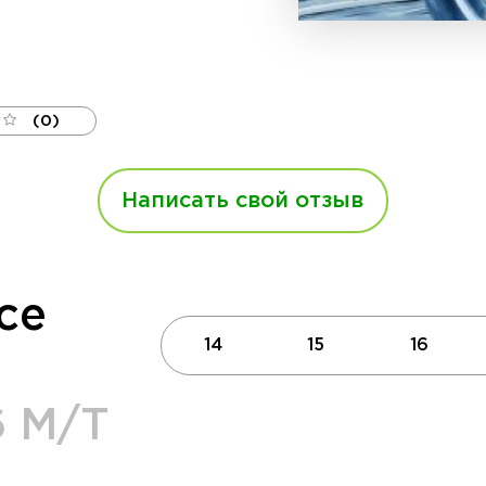
(0)
Написать свой отзыв
се
14
15
16
6 М/Т