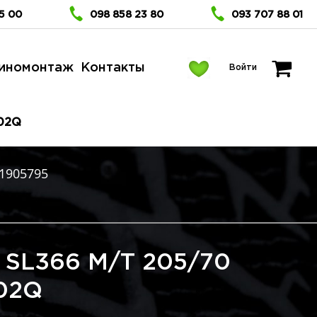
5 00
098 858 23 80
093 707 88 01
иномонтаж
Контакты
Войти
102Q
1905795
 SL366 М/Т 205/70
102Q