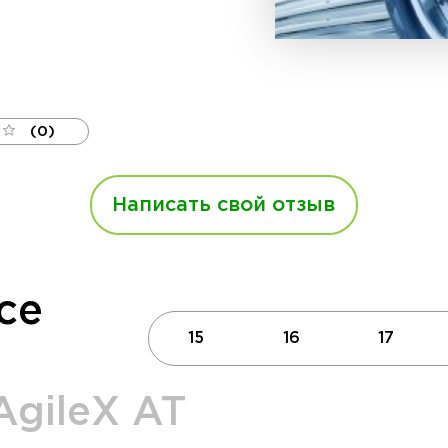
(0)
Написать свой отзыв
се
15
16
17
AgileX AT