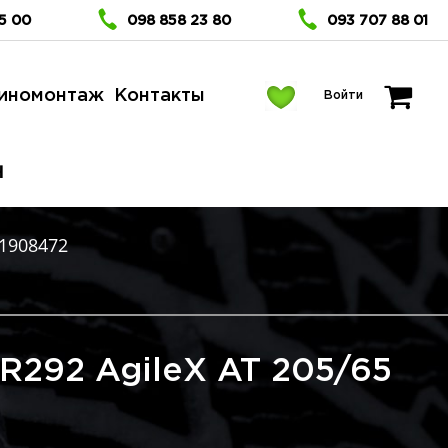
5 00
098 858 23 80
093 707 88 01
иномонтаж
Контакты
Войти
H
1908472
TR292 AgileX AT 205/65