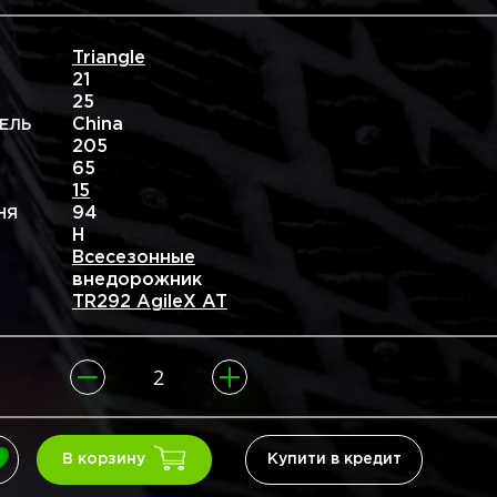
Triangle
21
25
China
ЕЛЬ
205
65
15
94
НЯ
H
Всесезонные
внедорожник
TR292 AgileX AT
Купити в кредит
В корзину