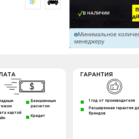
П
В НАЛИЧИИ
ді
Минимальное количест
менеджеру
ЛАТА
ГАРАНТИЯ
1 год от производителя
ладным
Безналичным
тежом
расчетом
Расширенная гарантия д
ата картой
брендов
Кредит
айн