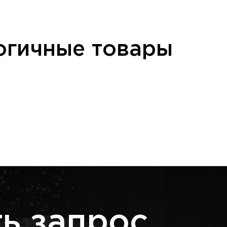
огичные товары
ь запрос