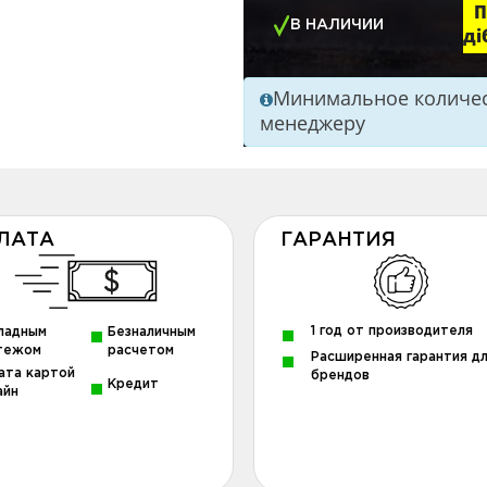
П
В НАЛИЧИИ
ді
Минимальное количест
менеджеру
ЛАТА
ГАРАНТИЯ
1 год от производителя
ладным
Безналичным
тежом
расчетом
Расширенная гарантия д
ата картой
брендов
Кредит
айн