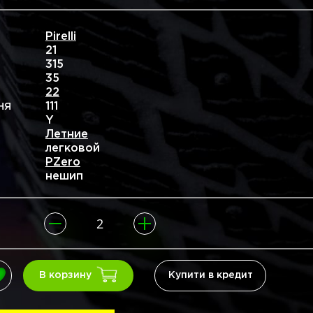
Pirelli
21
315
35
22
111
НЯ
Y
Летние
легковой
PZero
нешип
Купити в кредит
В корзину