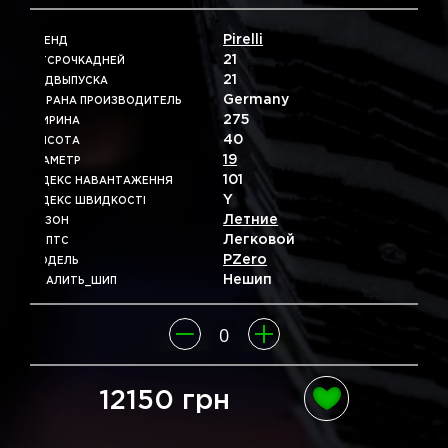
Pirelli
БРЕНД
21
ОТСРОЧКАДНЕЙ
21
ГОДВЫПУСКА
Germany
СТРАНА ПРОИЗВОДИТЕЛЬ
275
ШИРИНА
40
ВЫСОТА
19
ДІАМЕТР
101
ІНДЕКС НАВАНТАЖЕННЯ
Y
ІНДЕКС ШВИДКОСТІ
Летние
СЕЗОН
Легковой
ТИПТС
PZero
МОДЕЛЬ
Нешип
УДАЛИТЬ_ШИП
12150 грн