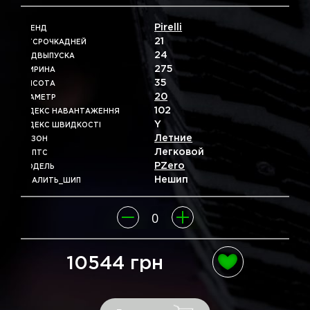
Pirelli
БРЕНД
21
ОТСРОЧКАДНЕЙ
24
ГОДВЫПУСКА
275
ШИРИНА
35
ВЫСОТА
20
ДІАМЕТР
102
ІНДЕКС НАВАНТАЖЕННЯ
Y
ІНДЕКС ШВИДКОСТІ
Летние
СЕЗОН
Легковой
ТИПТС
PZero
МОДЕЛЬ
Нешип
УДАЛИТЬ_ШИП
10544 грн