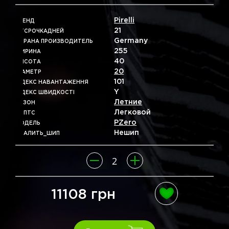
Pirelli
БРЕНД
21
ОТСРОЧКАДНЕЙ
Germany
СТРАНА ПРОИЗВОДИТЕЛЬ
255
ШИРИНА
40
ВЫСОТА
20
ДІАМЕТР
101
ІНДЕКС НАВАНТАЖЕННЯ
Y
ІНДЕКС ШВИДКОСТІ
Летние
СЕЗОН
Легковой
ТИПТС
PZero
МОДЕЛЬ
Нешип
УДАЛИТЬ_ШИП
11108 грн