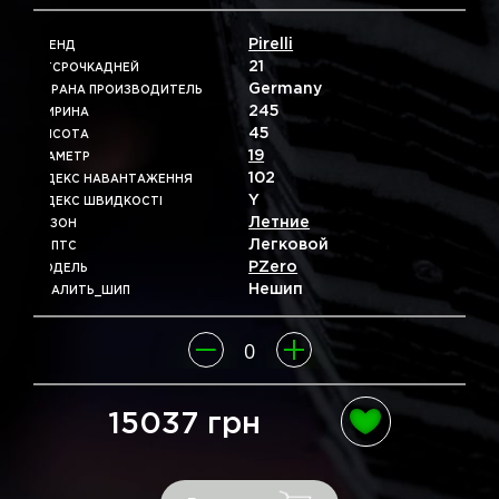
Pirelli
БРЕНД
21
ОТСРОЧКАДНЕЙ
Germany
СТРАНА ПРОИЗВОДИТЕЛЬ
245
ШИРИНА
45
ВЫСОТА
19
ДІАМЕТР
102
ІНДЕКС НАВАНТАЖЕННЯ
Y
ІНДЕКС ШВИДКОСТІ
Летние
СЕЗОН
Легковой
ТИПТС
PZero
МОДЕЛЬ
Нешип
УДАЛИТЬ_ШИП
15037 грн