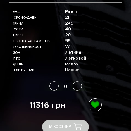
Pirelli
БРЕНД
21
ОТСРОЧКАДНЕЙ
245
ШИРИНА
40
ВЫСОТА
20
ДІАМЕТР
99
ІНДЕКС НАВАНТАЖЕННЯ
W
ІНДЕКС ШВИДКОСТІ
Летние
СЕЗОН
Легковой
ТИПТС
PZero
МОДЕЛЬ
Нешип
УДАЛИТЬ_ШИП
11316 грн
В корзину