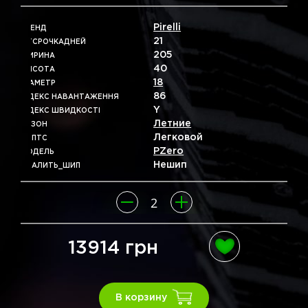
Pirelli
БРЕНД
21
ОТСРОЧКАДНЕЙ
205
ШИРИНА
40
ВЫСОТА
18
ДІАМЕТР
86
ІНДЕКС НАВАНТАЖЕННЯ
Y
ІНДЕКС ШВИДКОСТІ
Летние
СЕЗОН
Легковой
ТИПТС
PZero
МОДЕЛЬ
Нешип
УДАЛИТЬ_ШИП
13914 грн
В корзину