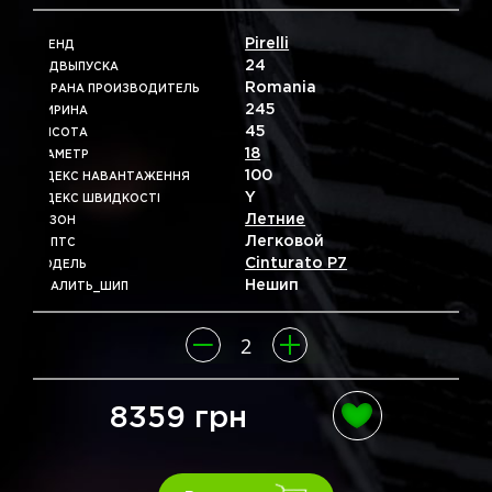
Pirelli
БРЕНД
24
ГОДВЫПУСКА
Romania
СТРАНА ПРОИЗВОДИТЕЛЬ
245
ШИРИНА
45
ВЫСОТА
18
ДІАМЕТР
100
ІНДЕКС НАВАНТАЖЕННЯ
Y
ІНДЕКС ШВИДКОСТІ
Летние
СЕЗОН
Легковой
ТИПТС
Cinturato P7
МОДЕЛЬ
Нешип
УДАЛИТЬ_ШИП
8359 грн