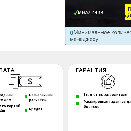
П
В НАЛИЧИИ
ді
Минимальное количест
менеджеру
ЛАТА
ГАРАНТИЯ
1 год от производителя
ладным
Безналичным
тежом
расчетом
Расширенная гарантия д
ата картой
брендов
Кредит
айн