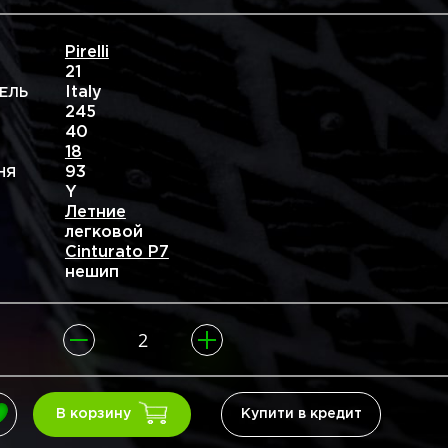
Pirelli
21
Italy
ЕЛЬ
245
40
18
93
НЯ
Y
Летние
легковой
Cinturato P7
нешип
Купити в кредит
В корзину