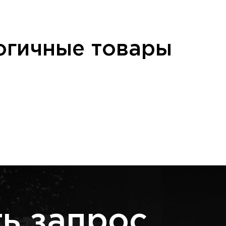
огичные товары
ь запрос