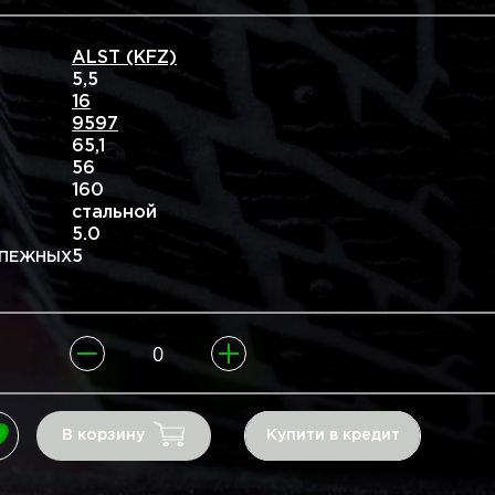
ALST (KFZ)
5,5
16
9597
65,1
56
160
стальной
5.0
5
ЕЖНЫХ
В корзину
Купити в кредит