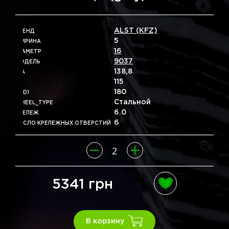
ALST (KFZ)
БРЕНД
5
ШИРИНА
16
ДІАМЕТР
9037
МОДЕЛЬ
138,8
DIA
115
ET
180
PCD1
Стальной
WHEEL_TYPE
6.0
КРЕПЕЖ
6
ЧИСЛО КРЕПЕЖНЫХ ОТВЕРСТИЙ
5341 грн
В корзину