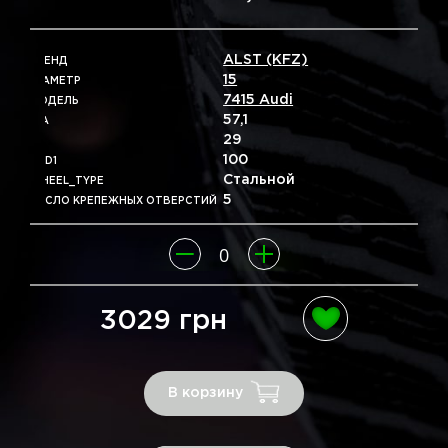
ALST (KFZ)
БРЕНД
15
ДІАМЕТР
7415 Audi
МОДЕЛЬ
57,1
DIA
29
ET
100
PCD1
Стальной
WHEEL_TYPE
5
ЧИСЛО КРЕПЕЖНЫХ ОТВЕРСТИЙ
3029 грн
В корзину