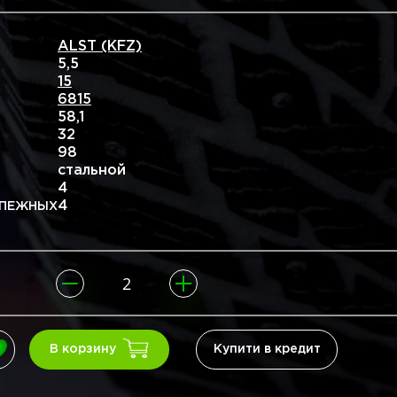
ALST (KFZ)
5,5
15
6815
58,1
32
98
стальной
4
4
ЕЖНЫХ
Купити в кредит
В корзину