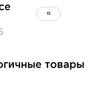
се
15
5
огичные товары