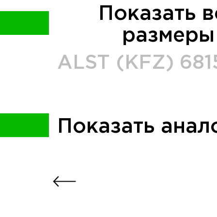
Показать в
размеры
ALST (KFZ)
681
Показать анал