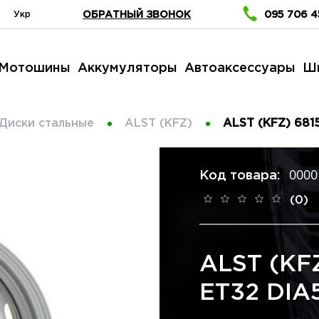
Укр
ОБРАТНЫЙ ЗВОНОК
095 706 4
Мотошины
Аккумуляторы
Автоаксессуары
Ш
Диски стальные
ALST (KFZ)
ALST (KFZ) 6815
0000
Код товара:
(0)
ALST (KFZ
ET32 DIA5