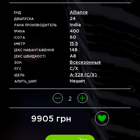
Alliance
БРЕНД
24
ГОДВЫПУСКА
India
СТРАНА ПРОИЗВОДИТЕЛЬ
400
ШИРИНА
60
ВЫСОТА
15,5
ДІАМЕТР
148
ІНДЕКС НАВАНТАЖЕННЯ
A8
ІНДЕКС ШВИДКОСТІ
Всесезонные
СЕЗОН
С/х
ТИПТС
A-328 (с/х)
МОДЕЛЬ
Нешип
УДАЛИТЬ_ШИП
9905 грн