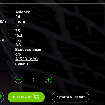
Alliance
24
India
ЕЛЬ
10
75
15,3
132
НЯ
A8
Всесезонные
с/х
A-320 (c/х)
нешип
Купити в кредит
В корзину