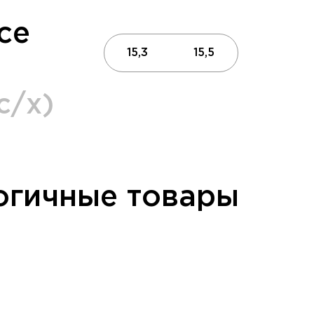
се
15,3
15,5
c/х)
огичные товары