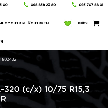
5 00
098 858 23 80
093 707 88 01
иномонтаж
Контакты
Войти
PR
1802402
A-320 (c/х) 10/75 R15,3
PR