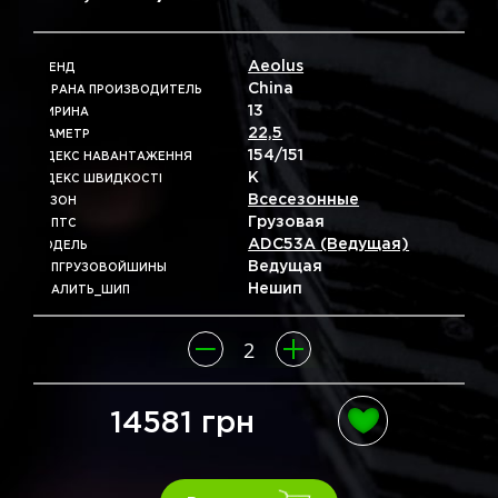
Aeolus
БРЕНД
China
СТРАНА ПРОИЗВОДИТЕЛЬ
13
ШИРИНА
22,5
ДІАМЕТР
154/151
ІНДЕКС НАВАНТАЖЕННЯ
K
ІНДЕКС ШВИДКОСТІ
Всесезонные
СЕЗОН
Грузовая
ТИПТС
ADC53A (ведущая)
МОДЕЛЬ
Ведущая
ТИПГРУЗОВОЙШИНЫ
Нешип
УДАЛИТЬ_ШИП
14581 грн