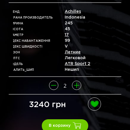
Achilles
БРЕНД
Indonesia
СТРАНА ПРОИЗВОДИТЕЛЬ
245
ШИРИНА
45
ВЫСОТА
17
ДІАМЕТР
99
ІНДЕКС НАВАНТАЖЕННЯ
V
ІНДЕКС ШВИДКОСТІ
Летние
СЕЗОН
Легковой
ТИПТС
ATR Sport 2
МОДЕЛЬ
Нешип
УДАЛИТЬ_ШИП
3240 грн
В корзину